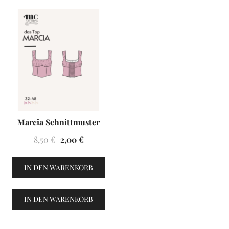
VENTES À 2€
Marcia Schnittmuster
Ursprünglicher
Aktueller
8,50
€
2,00
€
Preis
Preis
war:
ist:
IN DEN WARENKORB
8,50 €
2,00 €.
IN DEN WARENKORB