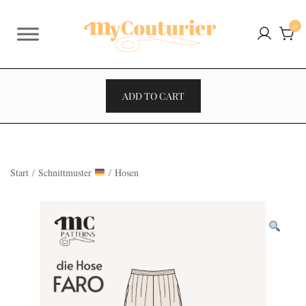
Zum
Inhalt
0
springen
ADD TO CART
Start
/
Schnittmuster
/
Hosen
VENTES À 2€