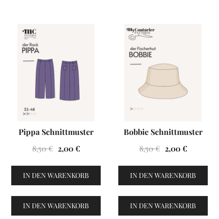
VENTES À 2€
VENTES À 2€
Pippa Schnittmuster
Bobbie Schnittmuster
Ursprünglicher
Aktueller
Ursprüngliche
Aktuelle
8,50
€
2,00
€
8,50
€
2,00
€
Preis
Preis
Preis
Preis
war:
ist:
war:
ist:
IN DEN WARENKORB
IN DEN WARENKORB
8,50 €
2,00 €.
8,50 €
2,00 €.
IN DEN WARENKORB
IN DEN WARENKORB