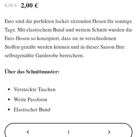
Ursprünglicher
Aktueller
2,00
€
8,50
€
Preis
Preis
Faro sind die perfekten locker sitzenden Hosen für sonnige
war:
ist:
Tage. Mit elastischem Bund und weitem Schnitt wurden die
8,50 €
2,00 €.
Faro-Hosen so konzipiert, dass sie in verschiedenen
Stoffen genäht werden können und in dieser Saison Ihre
selbstgenähte Garderobe bereichern.
Über das Schnittmuster:
Versteckte Taschen
Weite Passform
Elastischer Bund
Faro
Schnittmuster