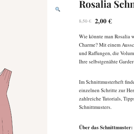
Rosalia Sch
Ursprünglich
Aktuell
2,00
€
8,50
€
Preis
Preis
Wie könnte man Rosalia w
war:
ist:
Charme? Mit einem Aussch
8,50 €
2,00 €.
und Raffungen, die Volume
Ihre selbstgenähte Garde
Im Schnittmusterheft find
einzelnen Schritte zur Her
zahlreiche Tutorials, Tip
Schnittmusters.
Über das Schnittmuster: