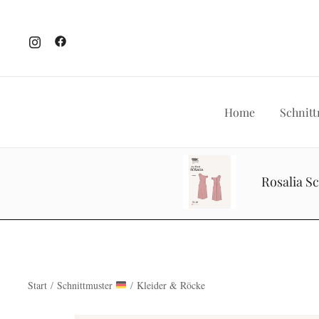
Home
Schnitt
Zum
Inhalt
Rosalia S
springen
Start
/
Schnittmuster
/
Kleider & Röcke