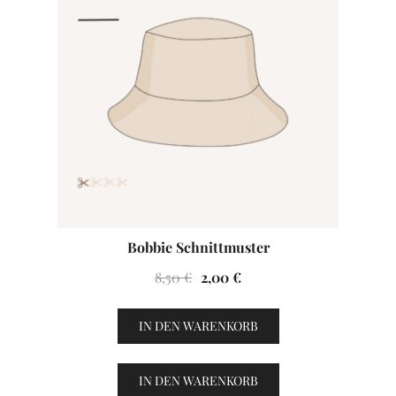
Bobbie Schnittmuster
Ursprünglicher
Aktueller
8,50
€
2,00
€
Preis
Preis
war:
ist:
IN DEN WARENKORB
8,50 €
2,00 €.
IN DEN WARENKORB