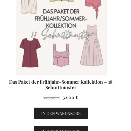
Das Paket der Frühjahr-Sommer Kollektion – 18
Schnittmuster
Ursprünglicher
Aktueller
145,50
€
32,00
€
Preis
Preis
war:
ist:
IN DEN WARENKORB
145,50 €
32,00 €.