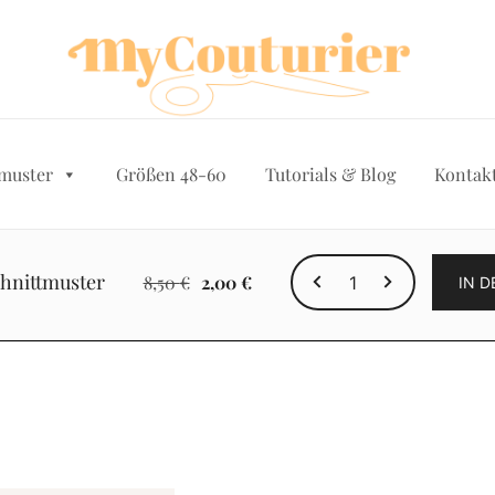
muster
Größen 48-60
Tutorials & Blog
Kontak
Rosalia
chnittmuster
Ursprünglicher
Aktueller
8,50
€
2,00
€
IN 
Schnittmuster
Preis
Preis
Menge
war:
ist:
8,50 €
2,00 €.