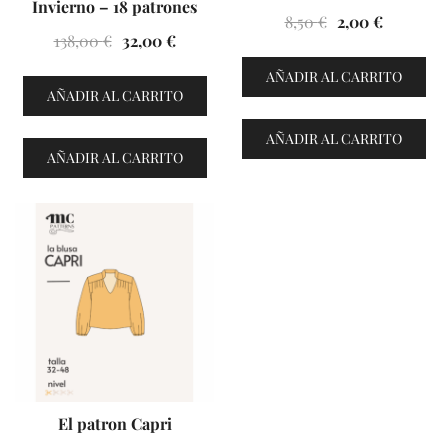
Invierno – 18 patrones
El
El
8,50
€
2,00
€
El
El
138,00
€
32,00
€
precio
precio
precio
precio
original
actual
AÑADIR AL CARRITO
original
actual
AÑADIR AL CARRITO
era:
es:
era:
es:
8,50 €.
2,00 €.
AÑADIR AL CARRITO
138,00 €.
32,00 €.
AÑADIR AL CARRITO
VENTES À 2€
El patron Capri