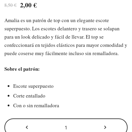
El
El
2,00
€
8,50
€
precio
precio
Amalia es un patrón de top con un elegante escote
original
actual
superpuesto. Los escotes delantero y trasero se solapan
era:
es:
para un look delicado y fácil de llevar. El top se
confeccionará en tejidos elásticos para mayor comodidad y
8,50 €.
2,00 €.
puede coserse muy fácilmente incluso sin remalladora.
Sobre el patrón:
Escote superpuesto
Corte entallado
Con o sin remalladora
El
patron