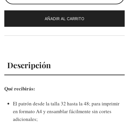
Amalia
cantidad
AÑADIR AL CARRITO
Descripción
Qué recibirás:
El patrón desde la talla 32 hasta la 48; para imprimir
en formato A4 y ensamblar fácilmente sin cortes
adicionales;