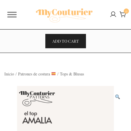
Saltar
al
0
contenido
ADD TO CART
Inicio
/
Patrones de costura
/
Tops & Blusas
VENTES À 2€