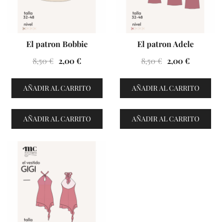
El patron Bobbie
El patron Adele
El
El
El
El
8,50
€
2,00
€
8,50
€
2,00
€
precio
precio
precio
precio
original
actual
original
actual
AÑADIR AL CARRITO
AÑADIR AL CARRITO
era:
es:
era:
es:
8,50 €.
2,00 €.
8,50 €.
2,00 €.
AÑADIR AL CARRITO
AÑADIR AL CARRITO
VENTES À 2€