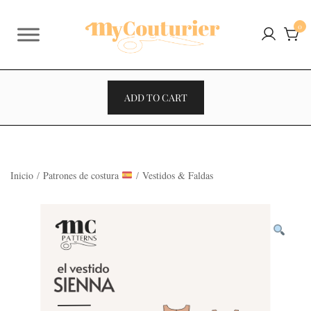
Saltar
al
0
contenido
ADD TO CART
Inicio
/
Patrones de costura
/
Vestidos & Faldas
VENTES À 2€