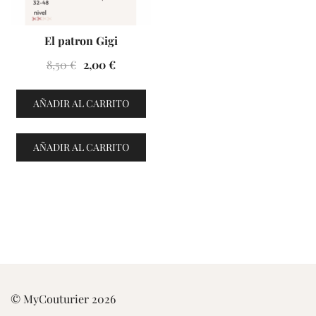
El patron Gigi
El
El
8,50
€
2,00
€
precio
precio
original
actual
AÑADIR AL CARRITO
era:
es:
8,50 €.
2,00 €.
AÑADIR AL CARRITO
© MyCouturier 2026