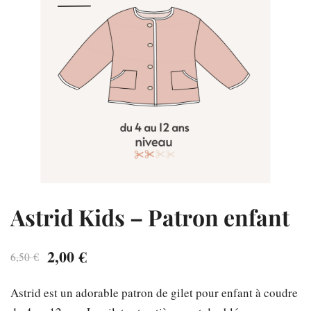
Astrid Kids – Patron enfant
Le
Le
2,00
€
6,50
€
prix
prix
Astrid est un adorable patron de gilet pour enfant à coudre
initial
actuel