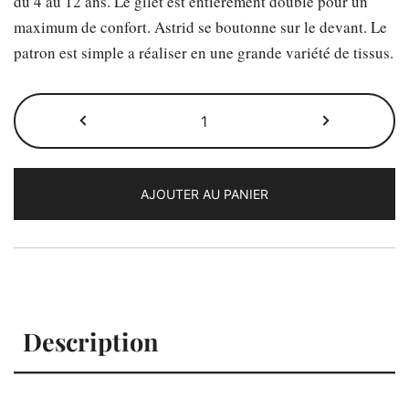
du 4 au 12 ans. Le gilet est entièrement doublé pour un
était :
est :
maximum de confort. Astrid se boutonne sur le devant. Le
patron est simple a réaliser en une grande variété de tissus.
6,50 €.
2,00 €.
quantité
de
Astrid
Kids
AJOUTER AU PANIER
-
Patron
enfant
Description