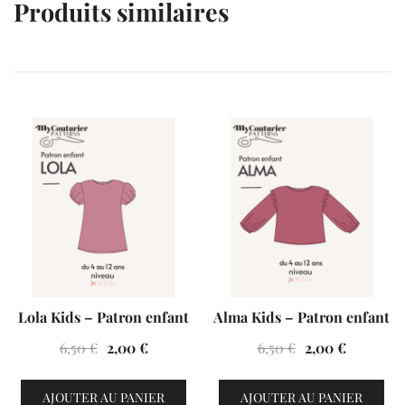
Produits similaires
VENTES À 2€
VENTES À 2€
Lola Kids – Patron enfant
Alma Kids – Patron enfant
Le
Le
Le
Le
6,50
€
2,00
€
6,50
€
2,00
€
prix
prix
prix
prix
initial
actuel
initial
actuel
AJOUTER AU PANIER
AJOUTER AU PANIER