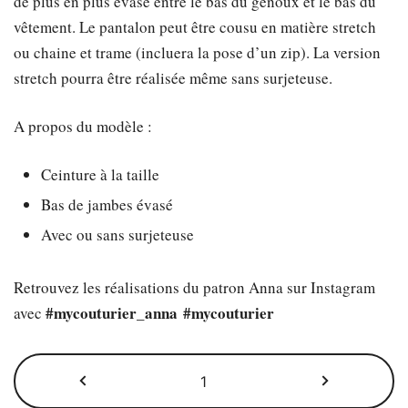
de plus en plus évasé entre le bas du genoux et le bas du
était :
est :
vêtement. Le pantalon peut être cousu en matière stretch
ou chaine et trame (incluera la pose d’un zip). La version
8,50 €.
2,00 €.
stretch pourra être réalisée même sans surjeteuse.
A propos du modèle :
Ceinture à la taille
Bas de jambes évasé
Avec ou sans surjeteuse
Retrouvez les réalisations du patron Anna sur Instagram
#mycouturier_anna
#mycouturier
avec
quantité
de