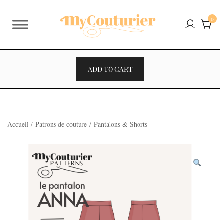
Skip
to
0
content
ADD TO CART
Accueil
/
Patrons de couture
/
Pantalons & Shorts
VENTES À 2€