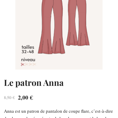
Le patron Anna
Le
Le
2,00
€
8,50
€
prix
prix
Anna est un patron de pantalon de coupe flare, c’est-à-dire
initial
actuel