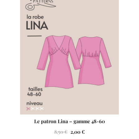
VENTES À 2€
Le patron Lina – gamme 48-60
Le
Le
8,50
€
2,00
€