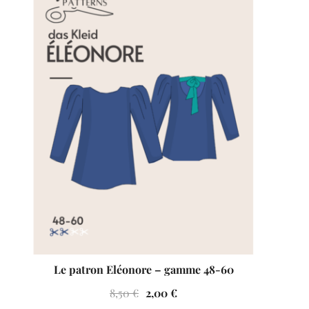
VENTES À 2€
Le patron Eléonore – gamme 48-60
Le
Le
8,50
€
2,00
€