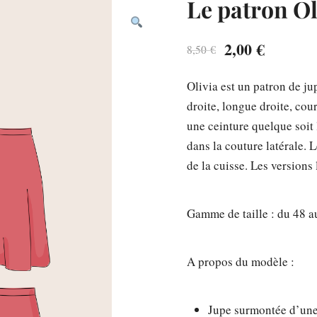
Le patron O
60
Le
Le
2,00
€
8,50
€
prix
prix
Olivia est un patron de ju
initial
actuel
droite, longue droite, cou
était :
est :
une ceinture quelque soit l
dans la couture latérale. 
8,50 €.
2,00 €.
de la cuisse. Les version
Gamme de taille : du 48 a
A propos du modèle :
Jupe surmontée d’une