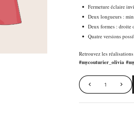
Fermeture éclaire invi
Deux longueurs : min
Deux formes : droite 
Quatre versions possib
Retrouvez les réalisations
#mycouturier_olivia
#my
quantité
de
Le
patron
Olivia
-
gamme
48-