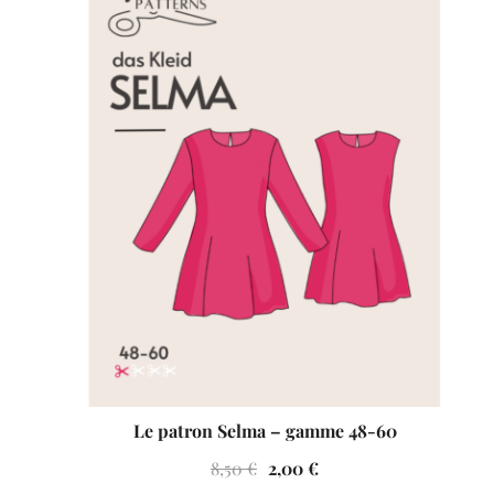
VENTES À 2€
Le patron Selma – gamme 48-60
Le
Le
8,50
€
2,00
€