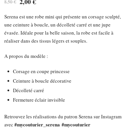
Le
Le
2,00
€
8,50
€
prix
prix
Serena est une robe mini qui présente un corsage sculpté,
initial
actuel
une ceinture à boucle, un décolleté carré et une jupe
était :
est :
évasée. Idéale pour la belle saison, la robe est facile à
réaliser dans des tissus légers et souples.
8,50 €.
2,00 €.
A propos du modèle :
Corsage en coupe princesse
Ceinture à boucle décorative
Décolleté carré
Fermeture éclair invisible
Retrouvez les réalisations du patron Serena sur Instagram
#mycouturier_serena
#mycouturier
avec