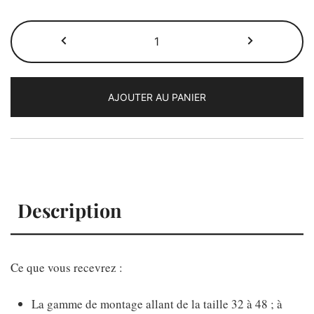
quantité
de
Le
patron
AJOUTER AU PANIER
Serena
Description
Ce que vous recevrez :
La gamme de montage allant de la taille 32 à 48 ; à