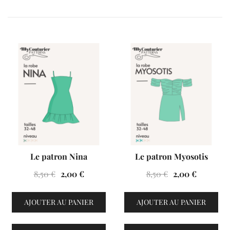
VENTES À 2€
VENTES À 2€
Le patron Nina
Le patron Myosotis
Le
Le
Le
Le
8,50
€
2,00
€
8,50
€
2,00
€
prix
prix
prix
prix
initial
actuel
initial
actuel
AJOUTER AU PANIER
AJOUTER AU PANIER
était :
est :
était :
est :
8,50 €.
2,00 €.
8,50 €.
2,00 €.