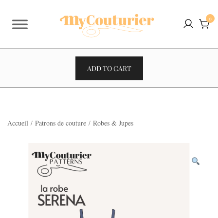
Skip
to
0
content
ADD TO CART
Accueil
/
Patrons de couture
/
Robes & Jupes
VENTES À 2€