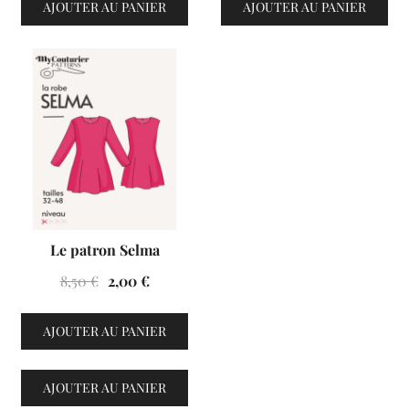
AJOUTER AU PANIER
AJOUTER AU PANIER
VENTES À 2€
Le patron Selma
Le
Le
8,50
€
2,00
€
prix
prix
initial
actuel
AJOUTER AU PANIER
était :
est :
8,50 €.
2,00 €.
AJOUTER AU PANIER