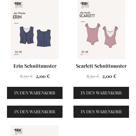
VENTES À 2€
VENTES À 2€
Erin Schnittmuster
Scarlett Schnittmuster
Ursprünglicher
Aktueller
Ursprüngliche
Aktuelle
8,50
€
2,00
€
8,50
€
2,00
€
Preis
Preis
Preis
Preis
war:
ist:
war:
ist:
IN DEN WARENKORB
IN DEN WARENKORB
8,50 €
2,00 €.
8,50 €
2,00 €.
IN DEN WARENKORB
IN DEN WARENKORB
VENTES À 2€