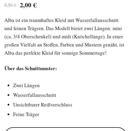
Ursprünglicher
Aktueller
2,00
€
8,50
€
Preis
Preis
Alba ist ein traumhaftes Kleid mit Wasserfallausschnitt
war:
ist:
und feinen Trägern. Das Modell bietet zwei Längen: mini
8,50 €
2,00 €.
(ca. 3/4 Oberschenkel) und midi (Knöchellänge). In einer
großen Vielfalt an Stoffen, Farben und Mustern genäht, ist
Alba das perfekte Kleid für sonnige Sommertage!
Über das Schnittmuster:
Zwei Längen
Wasserfallausschnitt
Unsichtbarer Reißverschluss
Feine Träger