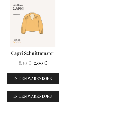
Capri Schnittmuster
Ursprünglicher
Aktueller
8,50
€
2,00
€
Preis
Preis
war:
ist:
IN DEN WARENKORB
8,50 €
2,00 €.
IN DEN WARENKORB