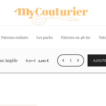
Patrons enfants
Les packs
Patrons en 48-60
Tuto
quantité
on Angèle
Le
Le
8,50
€
2,00
€
AJOUTE
de
prix
prix
Le
initial
actuel
patron
était :
est :
Angèle
8,50 €.
2,00 €.