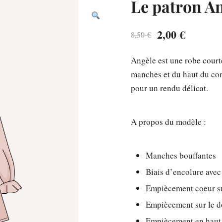
Le patron A
Le
Le
2,00
€
8,50
€
prix
prix
Angèle est une robe cour
initial
actuel
manches et du haut du cor
était :
est :
pour un rendu délicat.
8,50 €.
2,00 €.
A propos du modèle :
Manches bouffantes
Biais d’encolure avec
Empiècement coeur su
Empiècement sur le do
Empiècement en haut