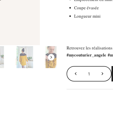
Coupe évasée
Longueur mini
Retrouvez les réalisation
#mycouturier_angele
#m
quantité
de
Le
patron
Angèle