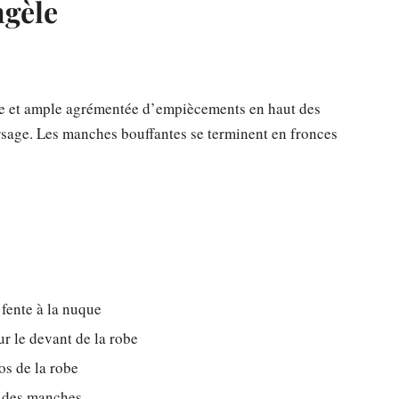
ngèle
te et ample agrémentée d’empiècements en haut des
sage. Les manches bouffantes se terminent en fronces
 fente à la nuque
r le devant de la robe
s de la robe
 des manches