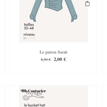
Le patron Sarah
2,00
€
8,50
€
SALE!