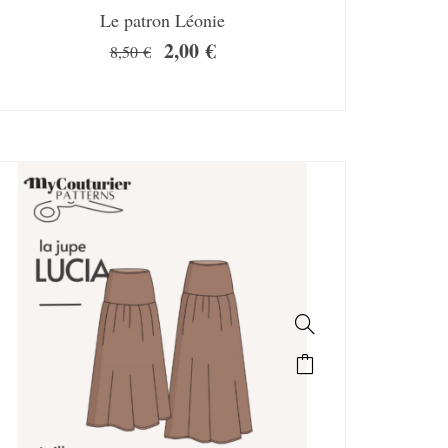
Le patron Léonie
2,00
€
8,50
€
SALE!