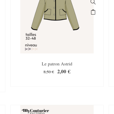
Le patron Astrid
2,00
€
8,50
€
SALE!