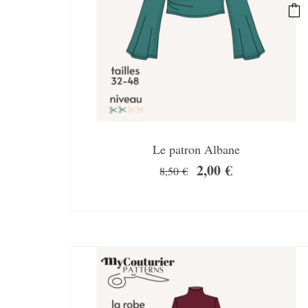
Le patron Albane
2,00
€
8,50
€
SALE!