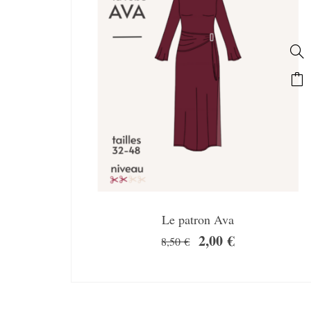
Le patron Ava
2,00
€
8,50
€