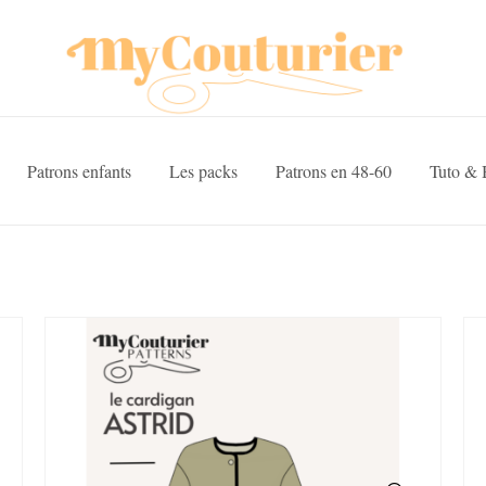
Patrons enfants
Les packs
Patrons en 48-60
Tuto & 
SALE!