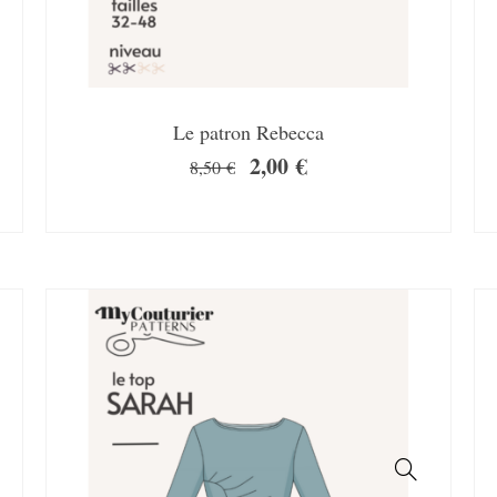
Le patron Rebecca
2,00
€
8,50
€
SALE!