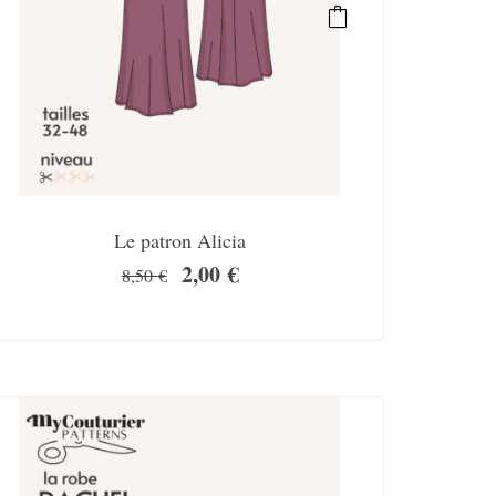
Le patron Alicia
2,00
€
8,50
€
SALE!