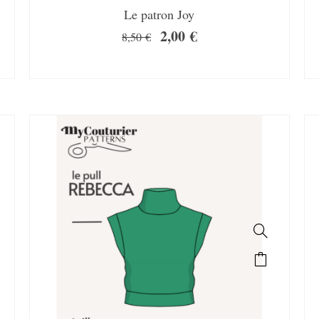
Le patron Joy
2,00
€
8,50
€
SALE!