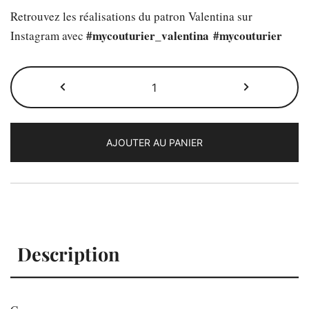
Retrouvez les réalisations du patron Valentina sur
#mycouturier_valentina
#mycouturier
Instagram avec
quantité
de
Le
patron
AJOUTER AU PANIER
Valentina
Description