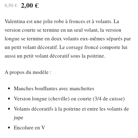
Le
Le
2,00
€
8,50
€
prix
prix
Valentina est une jolie robe à fronces et à volants. La
initial
actuel
version courte se termine en un seul volant, la version
était :
est :
longue se termine en deux volants eux-mêmes séparés par
un petit volant décoratif. Le corsage froncé comporte lui
8,50 €.
2,00 €.
aussi un petit volant décoratif sous la poitrine.
A propos du modèle :
Manches bouffantes avec manchettes
Version longue (cheville) ou courte (3/4 de cuisse)
Volants décoratifs à la poitrine et entre les volants de
jupe
Encolure en V