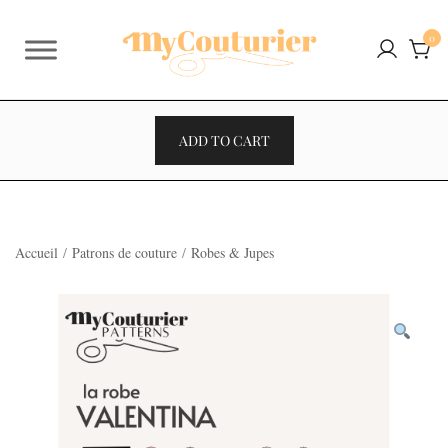
Skip
to
0
content
ADD TO CART
Accueil
/
Patrons de couture
/
Robes & Jupes
VENTES À 2€