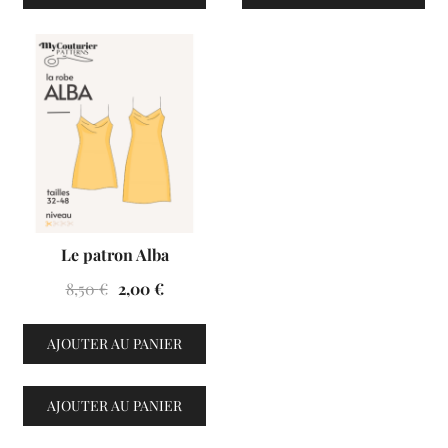
VENTES À 2€
Le patron Alba
Le
Le
8,50
€
2,00
€
prix
prix
initial
actuel
AJOUTER AU PANIER
était :
est :
8,50 €.
2,00 €.
AJOUTER AU PANIER