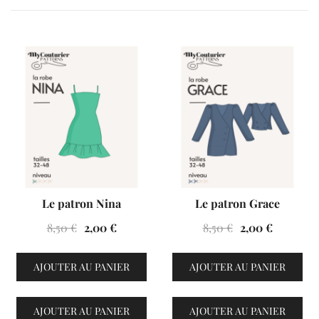
VENTES À 2€
VENTES À 2€
Le patron Nina
Le patron Grace
Le
Le
Le
Le
8,50
€
2,00
€
8,50
€
2,00
€
prix
prix
prix
prix
initial
actuel
initial
actuel
AJOUTER AU PANIER
AJOUTER AU PANIER
était :
est :
était :
est :
8,50 €.
2,00 €.
8,50 €.
2,00 €.
AJOUTER AU PANIER
AJOUTER AU PANIER