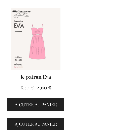
VENTES À 2€
le patron Eva
Le
Le
8,50
€
2,00
€
prix
prix
initial
actuel
AJOUTER AU PANIER
était :
est :
8,50 €.
2,00 €.
AJOUTER AU PANIER