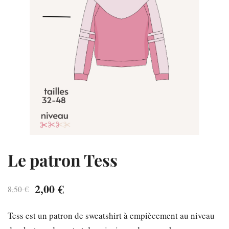
Le patron Tess
Le
Le
2,00
€
8,50
€
prix
prix
Tess est un patron de sweatshirt à empiècement au niveau
initial
actuel