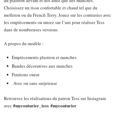
du plastron devant et dos ainsi que des manches.
était :
est :
Choisissez un tissu confortable et chaud tel que du
molleton ou du French Terry. Jouez sur les contrastes avec
8,50 €.
2,00 €.
les empiècements ou misez sur l’uni pour réaliser Tess
dans de nombreuses versions
A propos du modèle :
Empiècements plastron et manches
Bandes décoratives aux manches
Finitions sweat
Avec ou sans surjeteuse
Retrouvez les réalisations du patron Tess sur Instagram
#mycouturier_tess
#mycouturier
avec