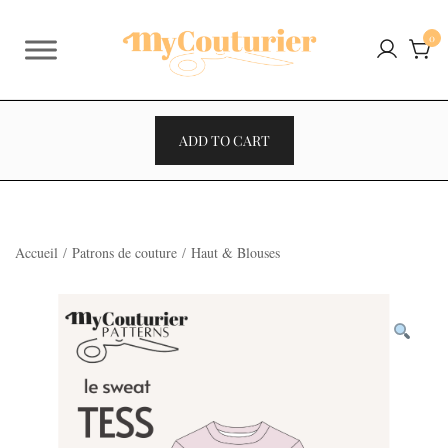
Skip
to
0
content
ADD TO CART
Accueil
/
Patrons de couture
/
Haut & Blouses
VENTES À 2€