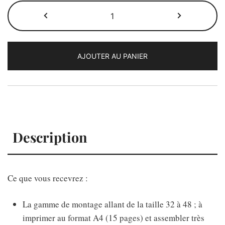
quantité
de
Le
patron
AJOUTER AU PANIER
Tess
Description
Ce que vous recevrez :
La gamme de montage allant de la taille 32 à 48 ; à
imprimer au format A4 (15 pages) et assembler très