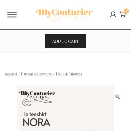
Skip
to
0
content
ADD TO CART
Accueil
/
Patrons de couture
/
Haut & Blouses
VENTES À 2€