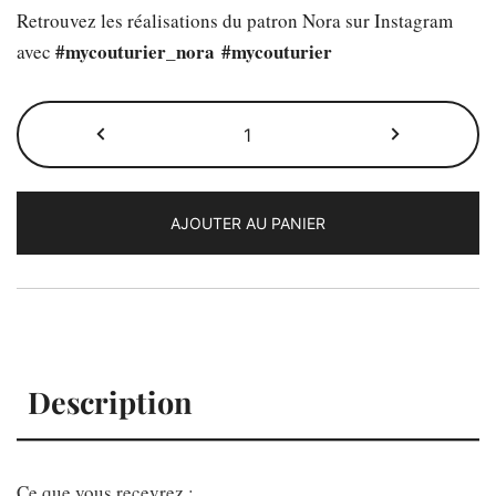
Retrouvez les réalisations du patron Nora sur Instagram
#mycouturier_nora
#mycouturier
avec
quantité
de
Le
patron
AJOUTER AU PANIER
Nora
Description
Ce que vous recevrez :