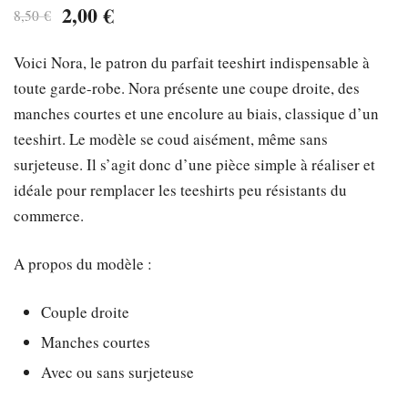
Le
Le
2,00
€
8,50
€
prix
prix
Voici Nora, le patron du parfait teeshirt indispensable à
initial
actuel
toute garde-robe. Nora présente une coupe droite, des
était :
est :
manches courtes et une encolure au biais, classique d’un
teeshirt. Le modèle se coud aisément, même sans
8,50 €.
2,00 €.
surjeteuse. Il s’agit donc d’une pièce simple à réaliser et
idéale pour remplacer les teeshirts peu résistants du
commerce.
A propos du modèle :
Couple droite
Manches courtes
Avec ou sans surjeteuse