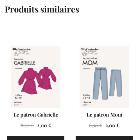
Produits similaires
VENTES À 2€
VENTES À 2€
Le patron Gabrielle
Le patron Mom
Le
Le
Le
Le
8,50
€
2,00
€
8,50
€
2,00
€
prix
prix
prix
prix