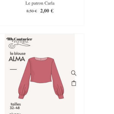
Le patron Carla
2,00
€
8,50
€
SALE!