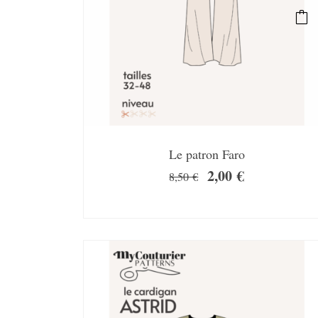
Le patron Faro
2,00
€
8,50
€
SALE!