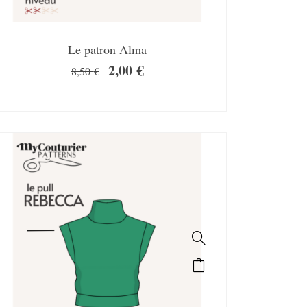
Le patron Alma
2,00
€
8,50
€
SALE!