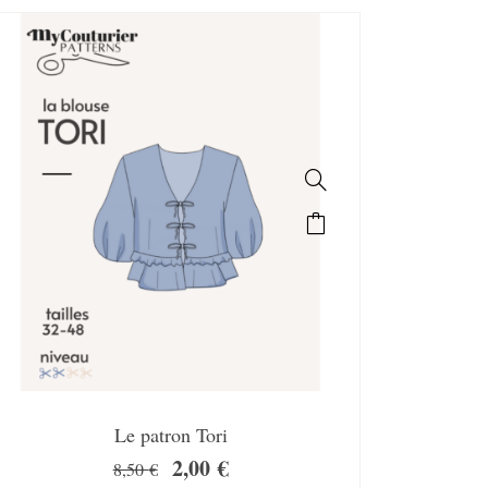
SALE!
Le patron Tori
2,00
€
8,50
€