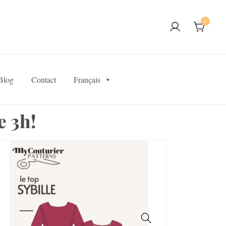
0
Blog
Contact
Français
e 3h!
SALE!