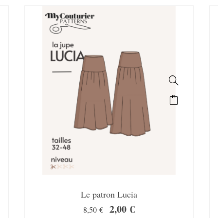
SALE!
Le patron Lucia
2,00
€
8,50
€