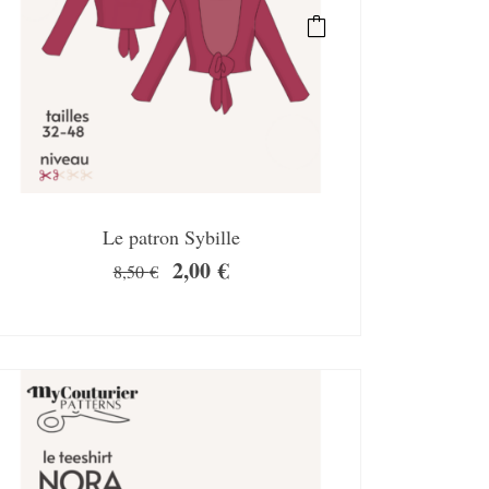
Le patron Sybille
2,00
€
8,50
€
SALE!