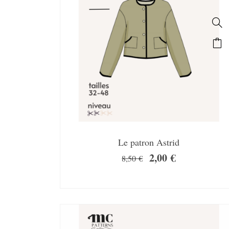
Le patron Astrid
2,00
€
8,50
€
SALE!