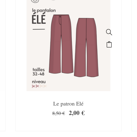
Le patron Elé
2,00
€
8,50
€