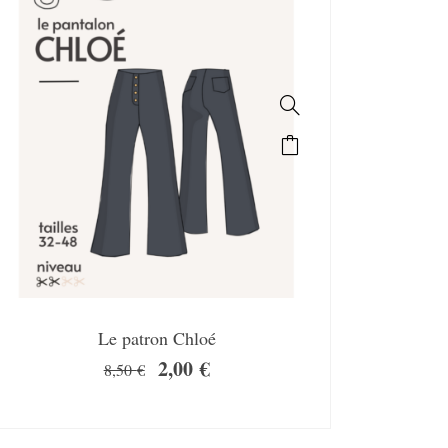
Le patron Chloé
2,00
€
8,50
€