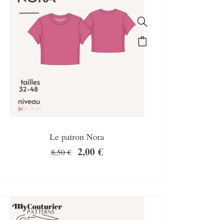
Le patron Nora
2,00
€
8,50
€
SALE!